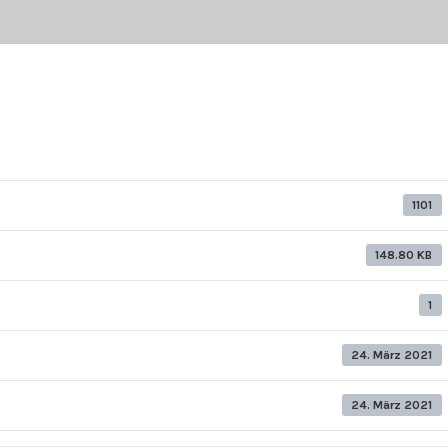
1101
148.80 KB
1
24. März 2021
24. März 2021