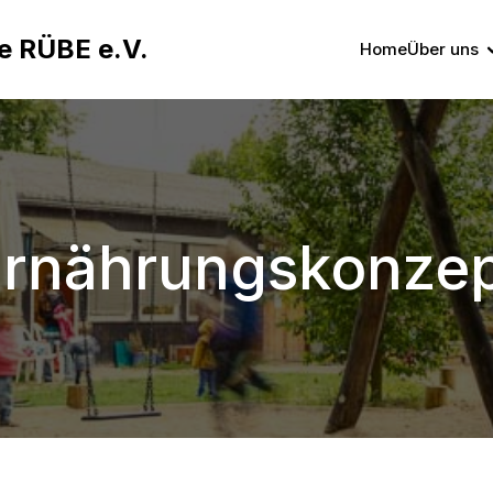
ie RÜBE e.V.
Home
Über uns
Ernährungskonzep